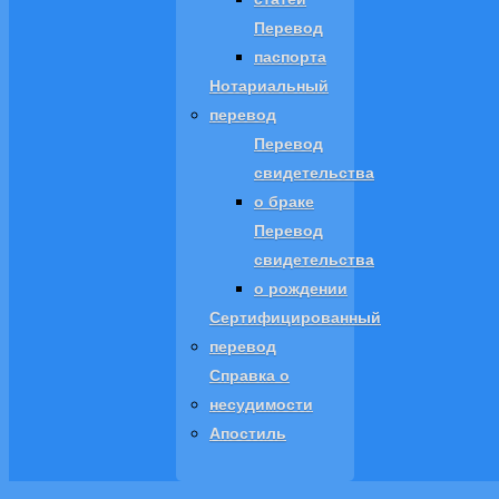
Перевод
паспорта
Нотариальный
перевод
Перевод
свидетельства
о браке
Перевод
свидетельства
о рождении
Сертифицированный
перевод
Справка о
несудимости
Апостиль