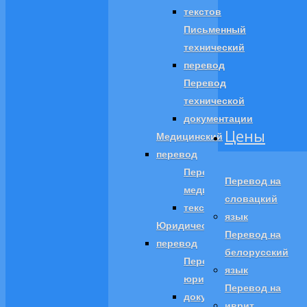
текстов
Письменный
технический
перевод
Перевод
технической
документации
Цены
Медицинский
перевод
Перевод
Перевод на
медицинских
словацкий
текстов
язык
Юридический
Перевод на
перевод
белорусский
Перевод
язык
юридических
Перевод на
документов
иврит