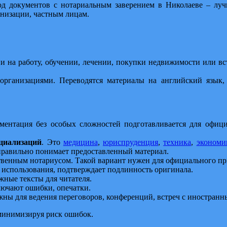
од документов с нотариальным заверением в Николаеве – лу
анизации, частным лицам.
 на работу, обучении, лечении, покупки недвижимости или вст
 организациями. Переводятся материалы на английский язык, 
ментация без особых сложностей подготавливается для офици
циализаций
. Это
медицина
,
юриспруденция
,
техника
,
экономи
 правильно понимает предоставленный материал.
ственным нотариусом. Такой вариант нужен для официального п
о использования, подтверждает подлинность оригинала.
ные тексты для читателя.
ключают ошибки, опечатки.
жны для ведения переговоров, конференций, встреч с иностран
минимизируя риск ошибок.