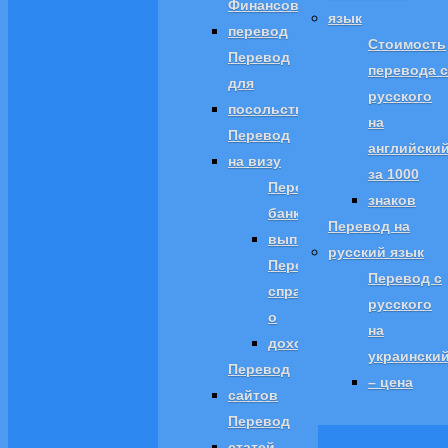
Финансовый
язык
перевод
Стоимость
Перевод
перевода с
для
русского
посольств
на
Перевод
английски
на визу
за 1000
Перевод
знаков
банковской
Перевод на
выписки
русский язык
Перевод
Перевод с
справки
русского
о
на
доходах
украински
Перевод
– цена
сайтов
Перевод
статей