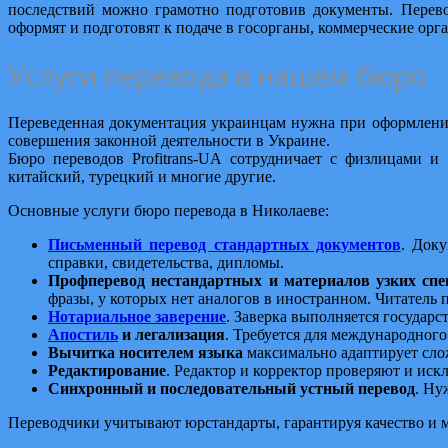
последствий можно грамотно подготовив документы. Перев
оформят и подготовят к подаче в госорганы, коммерческие орг
Услуги перевода в нашем бюро
Переведенная документация украинцам нужна при оформлении
совершения законной деятельности в Украине.
Бюро переводов Profitrans-UA сотрудничает с физлицами и
китайский, турецкий и многие другие.
Основные услуги бюро перевода в Николаеве:
Письменный перевод стандартных документов
. Доку
справки, свидетельства, дипломы.
Профперевод нестандартных и материалов узких спе
фразы, у которых нет аналогов в иностранном. Читатель
Нотариальное заверение
. Заверка выполняется государ
Апостиль
и легализация
. Требуется для международног
Вычитка носителем языка
максимально адаптирует слож
Редактирование
. Редактор и корректор проверяют и ис
Синхронный и последовательный устный перевод
. Ну
Переводчики учитывают юрстандарты, гарантируя качество и 