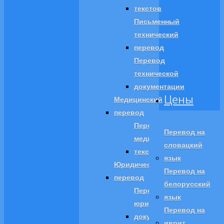
текстов
Письменный
технический
перевод
Перевод
технической
документации
Цены
Медицинский
перевод
Перевод
Перевод на
медицинских
словацкий
текстов
язык
Юридический
Перевод на
перевод
белорусский
Перевод
язык
юридических
Перевод на
документов
иврит