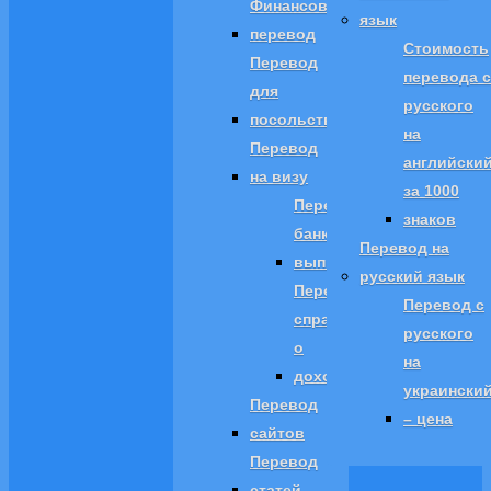
Финансовый
язык
перевод
Стоимость
Перевод
перевода с
для
русского
посольств
на
Перевод
английски
на визу
за 1000
Перевод
знаков
банковской
Перевод на
выписки
русский язык
Перевод
Перевод с
справки
русского
о
на
доходах
украински
Перевод
– цена
сайтов
Перевод
статей