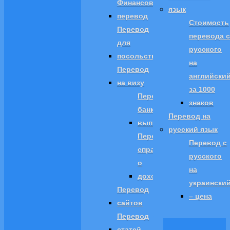
Финансовый
язык
перевод
Стоимость
Перевод
перевода с
для
русского
посольств
на
Перевод
английски
на визу
за 1000
Перевод
знаков
банковской
Перевод на
выписки
русский язык
Перевод
Перевод с
справки
русского
о
на
доходах
украински
Перевод
– цена
сайтов
Перевод
статей