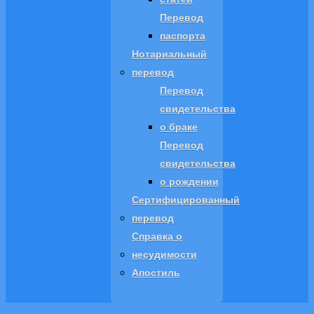
Перевод
паспорта
Нотариальный
перевод
Перевод
свидетельства
о браке
Перевод
свидетельства
о рождении
Сертифицированный
перевод
Справка о
несудимости
Апостиль