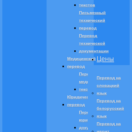
текстов
Письменный
технический
перевод
Перевод
технической
документации
Цены
Медицинский
перевод
Перевод
Перевод на
медицинских
словацкий
текстов
язык
Юридический
Перевод на
перевод
белорусский
Перевод
язык
юридических
Перевод на
документов
иврит