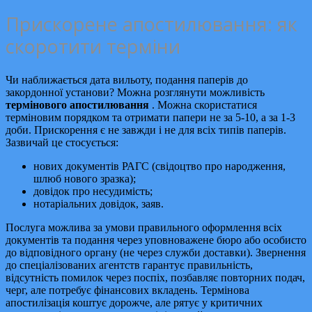
Прискорене апостилювання: як
скоротити терміни
Чи наближається дата вильоту, подання паперів до
закордонної установи? Можна розглянути можливість
термінового апостилювання
. Можна скористатися
терміновим порядком та отримати папери не за 5-10, а за 1-3
доби. Прискорення є не завжди і не для всіх типів паперів.
Зазвичай це стосується:
нових документів РАГС (свідоцтво про народження,
шлюб нового зразка);
довідок про несудимість;
нотаріальних довідок, заяв.
Послуга можлива за умови правильного оформлення всіх
документів та подання через уповноважене бюро або особисто
до відповідного органу (не через служби доставки). Звернення
до спеціалізованих агентств гарантує правильність,
відсутність помилок через поспіх, позбавляє повторних подач,
черг, але потребує фінансових вкладень. Термінова
апостилізація коштує дорожче, але рятує у критичних