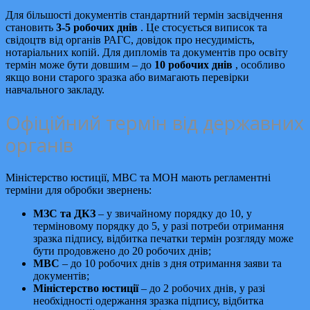
Для більшості документів стандартний термін засвідчення
становить
3-5 робочих днів
. Це стосується виписок та
свідоцтв від органів РАГС, довідок про несудимість,
нотаріальних копій. Для дипломів та документів про освіту
термін може бути довшим – до
10 робочих днів
, особливо
якщо вони старого зразка або вимагають перевірки
навчального закладу.
Офіційний термін від державних
органів
Міністерство юстиції, МВС та МОН мають регламентні
терміни для обробки звернень:
МЗС та ДКЗ
– у звичайному порядку до 10, у
терміновому порядку до 5, у разі потреби отримання
зразка підпису, відбитка печатки термін розгляду може
бути продовжено до 20 робочих днів;
МВС
– до 10 робочих днів з дня отримання заяви та
документів;
Міністерство юстиції
– до 2 робочих днів, у разі
необхідності одержання зразка підпису, відбитка