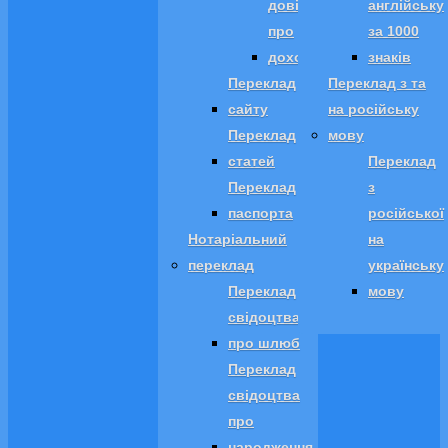
довідки
англійську
про
за 1000
доходи
знаків
Переклад
Переклад з та
сайту
на російську
Переклад
мову
статей
Переклад
Переклад
з
паспорта
російської
Нотаріальний
на
переклад
українську
Переклад
мову
свідоцтва
про шлюб
Переклад
свідоцтва
про
народження