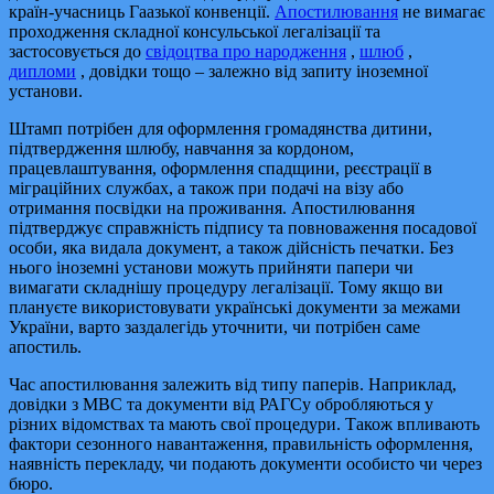
країн-учасниць Гаазької конвенції.
Апостилювання
не вимагає
проходження складної консульської легалізації та
застосовується до
свідоцтва про народження
,
шлюб
,
дипломи
, довідки тощо – залежно від запиту іноземної
установи.
Штамп потрібен для оформлення громадянства дитини,
підтвердження шлюбу, навчання за кордоном,
працевлаштування, оформлення спадщини, реєстрації в
міграційних службах, а також при подачі на візу або
отримання посвідки на проживання. Апостилювання
підтверджує справжність підпису та повноваження посадової
особи, яка видала документ, а також дійсність печатки. Без
нього іноземні установи можуть прийняти папери чи
вимагати складнішу процедуру легалізації. Тому якщо ви
плануєте використовувати українські документи за межами
України, варто заздалегідь уточнити, чи потрібен саме
апостиль.
Час апостилювання залежить від типу паперів. Наприклад,
довідки з МВС та документи від РАГСу обробляються у
різних відомствах та мають свої процедури. Також впливають
фактори сезонного навантаження, правильність оформлення,
наявність перекладу, чи подають документи особисто чи через
бюро.