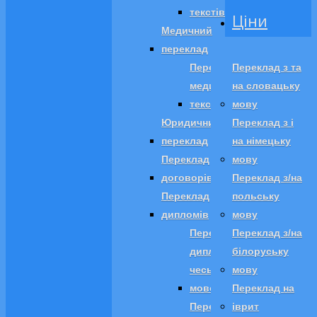
текстів
Ціни
Медичний
переклад
Переклад
Переклад з та
медичних
на словацьку
текстів
мову
Юридичний
Переклад з і
переклад
на німецьку
Переклад
мову
договорів
Переклад з/на
Переклад
польську
дипломів
мову
Переклад
Переклад з/на
диплома
білоруську
чеською
мову
мовою
Переклад на
Переклад
іврит