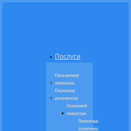
Послуги
Письмовий
переклад
Переклад
документів
Технічний
переклад
Переклад
технічних