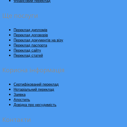
Фінансовий переклад
Ще послуги
Переклад дипломів
Переклад договорів
Переклад документів на візу
Переклад паспорта
Переклад сайту
Переклад статей
Корисна інформація
Сертифікований переклад
Нотаріальний переклад
Заявка
Апостиль
Довідка про несудимість
Контакти