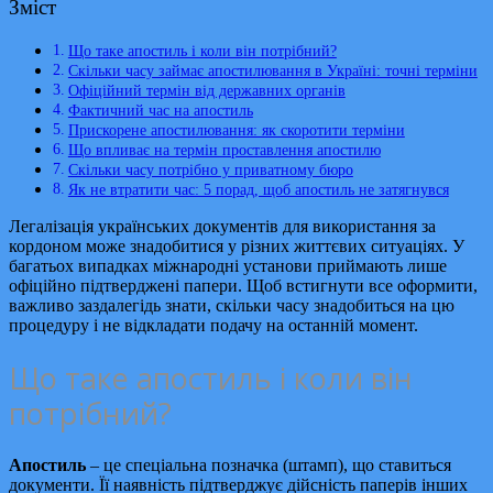
Зміст
Що таке апостиль і коли він потрібний?
Скільки часу займає апостилювання в Україні: точні терміни
Офіційний термін від державних органів
Фактичний час на апостиль
Прискорене апостилювання: як скоротити терміни
Що впливає на термін проставлення апостилю
Скільки часу потрібно у приватному бюро
Як не втратити час: 5 порад, щоб апостиль не затягнувся
Легалізація українських документів для використання за
кордоном може знадобитися у різних життєвих ситуаціях. У
багатьох випадках міжнародні установи приймають лише
офіційно підтверджені папери. Щоб встигнути все оформити,
важливо заздалегідь знати, скільки часу знадобиться на цю
процедуру і не відкладати подачу на останній момент.
Що таке апостиль і коли він
потрібний?
Апостиль
– це спеціальна позначка (штамп), що ставиться
документи. Її наявність підтверджує дійсність паперів інших