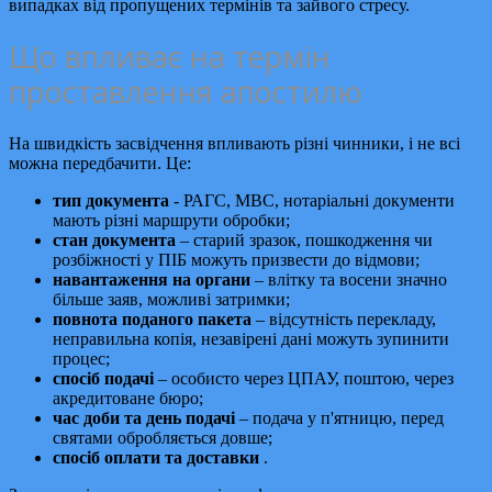
випадках від пропущених термінів та зайвого стресу.
Що впливає на термін
проставлення апостилю
На швидкість засвідчення впливають різні чинники, і не всі
можна передбачити. Це:
тип документа
- РАГС, МВС, нотаріальні документи
мають різні маршрути обробки;
стан документа
– старий зразок, пошкодження чи
розбіжності у ПІБ можуть призвести до відмови;
навантаження на органи
– влітку та восени значно
більше заяв, можливі затримки;
повнота поданого пакета
– відсутність перекладу,
неправильна копія, незавірені дані можуть зупинити
процес;
спосіб подачі
– особисто через ЦПАУ, поштою, через
акредитоване бюро;
час доби та день подачі
– подача у п'ятницю, перед
святами обробляється довше;
спосіб оплати та доставки
.