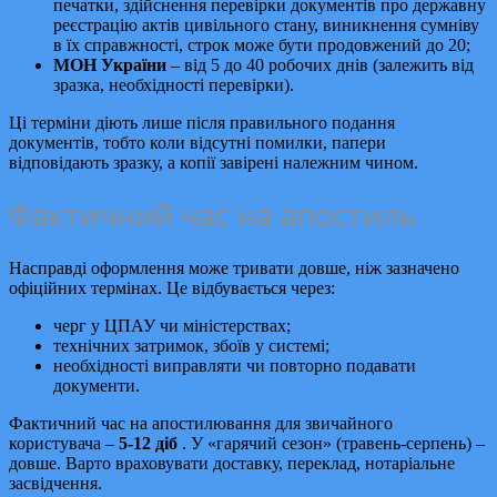
печатки, здійснення перевірки документів про державну
реєстрацію актів цивільного стану, виникнення сумніву
в їх справжності, строк може бути продовжений до 20;
МОН України
– від 5 до 40 робочих днів (залежить від
зразка, необхідності перевірки).
Ці терміни діють лише після правильного подання
документів, тобто коли відсутні помилки, папери
відповідають зразку, а копії завірені належним чином.
Фактичний час на апостиль
Насправді оформлення може тривати довше, ніж зазначено
офіційних термінах. Це відбувається через:
черг у ЦПАУ чи міністерствах;
технічних затримок, збоїв у системі;
необхідності виправляти чи повторно подавати
документи.
Фактичний час на апостилювання для звичайного
користувача –
5-12 діб
. У «гарячий сезон» (травень-серпень) –
довше. Варто враховувати доставку, переклад, нотаріальне
засвідчення.