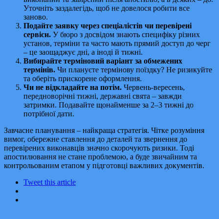
Уточніть заздалегідь, щоб не довелося робити все
заново.
Подайте заявку через спеціалістів чи перевірені
сервіси.
У бюро з досвідом знають специфіку різних
установ, терміни та часто мають прямий доступ до черг
– це заощаджує дні, а іноді й тижні.
Вибирайте терміновий варіант за обмежених
термінів.
Чи плануєте термінову поїздку? Не ризикуйте
та оберіть прискорене оформлення.
Чи не відкладайте на потім.
Червень-вересень,
передноворічні тижні, державні свята – завжди
затримки. Подавайте щонайменше за 2–3 тижні до
потрібної дати.
Завчасне планування – найкраща стратегія. Чітке розуміння
вимог, обережне ставлення до деталей та звернення до
перевірених виконавців значно скорочують ризики. Тоді
апостилювання не стане проблемою, а буде звичайним та
контрольованим етапом у підготовці важливих документів.
Tweet this article