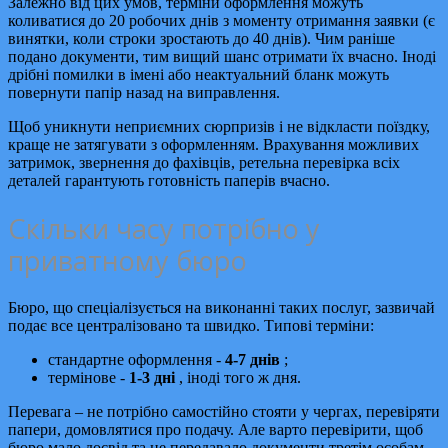
Залежно від цих умов, терміни оформлення можуть
коливатися до 20 робочих днів з моменту отримання заявки (є
винятки, коли строки зростають до 40 днів). Чим раніше
подано документи, тим вищий шанс отримати їх вчасно. Іноді
дрібні помилки в імені або неактуальний бланк можуть
повернути папір назад на виправлення.
Щоб уникнути неприємних сюрпризів і не відкласти поїздку,
краще не затягувати з оформленням. Врахування можливих
затримок, звернення до фахівців, ретельна перевірка всіх
деталей гарантують готовність паперів вчасно.
Скільки часу потрібно у
приватному бюро
Бюро, що спеціалізується на виконанні таких послуг, зазвичай
подає все централізовано та швидко. Типові терміни:
стандартне оформлення -
4-7 днів
;
термінове -
1-3 дні
, іноді того ж дня.
Перевага – не потрібно самостійно стояти у чергах, перевіряти
папери, домовлятися про подачу. Але варто перевірити, щоб
бюро мало досвід та не передавало документи третім особам