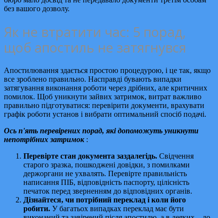
без вашого дозволу.
Як не втратити час: 5 порад,
щоб апостиль не затягнувся
Апостилювання здається простою процедурою, і це так, якщо
все зроблено правильно. Насправді бувають випадки
затягування виконання роботи через дрібних, але критичних
помилок. Щоб уникнути зайвих затримок, витрат важливо
правильно підготуватися: перевірити документи, врахувати
графік роботи установ і вибрати оптимальний спосіб подачі.
Ось п'ять перевірених порад, які допоможуть уникнути
непотрібних затримок
:
Перевірте стан документа заздалегідь.
Свідчення
старого зразка, пошкоджені довідки, з помилками
держоргани не ухвалять. Перевірте правильність
написання ПІБ, відповідність паспорту, цілісність
печаток перед зверненням до відповідних органів.
Дізнайтеся, чи потрібний переклад і коли його
робити.
У багатьох випадках переклад має бути
виконаний та завірений після апостилю, а в деяких – до.