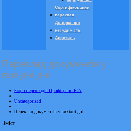
Сертифікований
переклад
Довідка про
несудимість
Апостиль
Переклад документів у
вихідні дні
Бюро перекладів Профітранс-ЮА
Uncategorized
Переклад документів у вихідні дні
Зміст