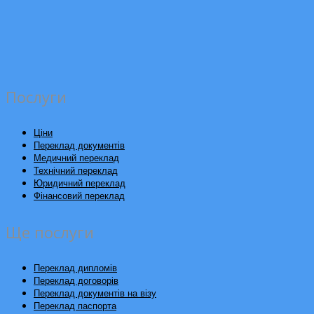
Послуги
Ціни
Переклад документів
Медичний переклад
Технічний переклад
Юридичний переклад
Фінансовий переклад
Ще послуги
Переклад дипломів
Переклад договорів
Переклад документів на візу
Переклад паспорта