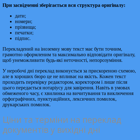
При засвідченні зберігається вся структура оригіналу:
дати;
номери;
прізвища;
печатки;
підпис.
Перекладений на іноземну мову текст має бути точним,
грамотно оформленим та максимально відповідати оригіналу,
щоб унеможливити будь-які неточності, непорозуміння.
У неробочі дні переклад виконується за прискореною схемою,
але в хороших бюро це не впливає на якість. Кожен текст
проходить перевірку редактором, коректором і лише після
цього передається нотаріусу для завірення. Навіть в умовах
обмеженого часу, є хвилинка на вичитування та виключення
орфографічних, пунктуаційних, лексичних помилок,
друкарських помилок.
Ціни та терміни на переклад
документів у вихідні дні