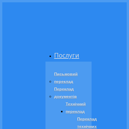
Послуги
Письмовий
переклад
Переклад
документів
Технічний
переклад
Переклад
технічних