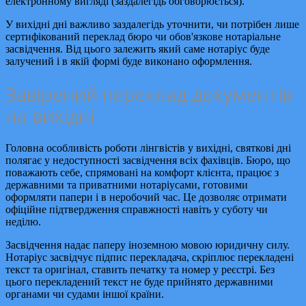
електронному вигляді (заздалегідь обговорюється).
У вихідні дні важливо заздалегідь уточнити, чи потрібен лише
сертифікований переклад бюро чи обов'язкове нотаріальне
засвідчення. Від цього залежить який саме нотаріус буде
залучений і в якій формі буде виконано оформлення.
Завірений переклад документів
на вихідні
Головна особливість роботи лінгвістів у вихідні, святкові дні
полягає у недоступності засвідчення всіх фахівців. Бюро, що
поважають себе, спрямовані на комфорт клієнта, працює з
державними та приватними нотаріусами, готовими
оформляти папери і в неробочий час. Це дозволяє отримати
офіційне підтвердження справжності навіть у суботу чи
неділю.
Засвідчення надає паперу іноземною мовою юридичну силу.
Нотаріус засвідчує підпис перекладача, скріплює перекладені
текст та оригінал, ставить печатку та номер у реєстрі. Без
цього перекладений текст не буде прийнято державними
органами чи судами іншої країни.