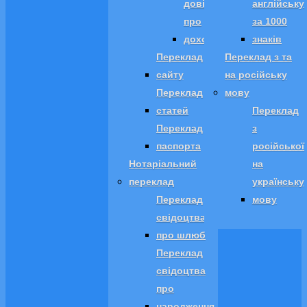
довідки
англійську
про
за 1000
доходи
знаків
Переклад
Переклад з та
сайту
на російську
Переклад
мову
статей
Переклад
Переклад
з
паспорта
російської
Нотаріальний
на
переклад
українську
Переклад
мову
свідоцтва
про шлюб
Переклад
свідоцтва
про
народження