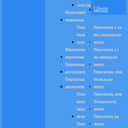
текстів
Ціни
Медичний
переклад
Переклад
Переклад з та
медичних
на словацьку
текстів
мову
Юридичний
Переклад з і
переклад
на німецьку
Переклад
мову
договорів
Переклад з/на
Переклад
польську
дипломів
мову
Переклад
Переклад з/на
диплома
білоруську
чеською
мову
мовою
Переклад на
Переклад
іврит