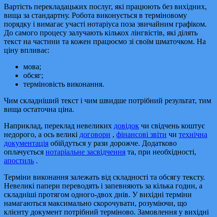
Вартість перекладацьких послуг, які працюють без вихідних,
вища за стандартну. Робота виконується в терміновому
порядку і вимагає участі нотаріуса поза звичайним графіком.
До самого процесу залучають кількох лінгвістів, які ділять
текст на частини та кожен працюємо зі своїм шматочком. На
ціну впливає:
мова;
обсяг;
терміновість виконання.
Чим складніший текст і чим швидше потрібний результат, тим
вища остаточна ціна.
Наприклад, переклад невеликих
довідок
чи свідчень коштує
недорого, а ось великі
договори
,
фінансові звіти
чи
технічна
документація
обійдуться у рази дорожче. Додатково
оплачується
нотаріальне засвідчення
та, при необхідності,
апостиль
.
Терміни виконання залежать від складності та обсягу тексту.
Невеликі папери переводять і запевняють за кілька годин, а
складніші протягом одного-двох днів. У вихідні терміни
намагаються максимально скорочувати, розуміючи, що
клієнту документ потрібний терміново. Замовлення у вихідні