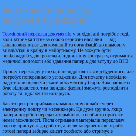
Як замовити переклад
документів у вихідні?
Терміновий переклад документів
у вихідні дні потрібне тоді,
коли затримка тягне за собою серйозні наслідки — від
фінансових втрат для компаній та організацій до відмови у
виїзді/в'їзді в країну в майбутньому. Це можуть бути
невідкладні судові розгляди, підписання контракту, отримання
медичної допомоги або здавання паперів для вступу до ВНЗ.
Процес перекладу у вихідні не відрізняється від буденного, але
потребує попереднього узгодження. Для початку необхідно
надати оригінали чи скани документів у бюро. Чим раніше їх
буде відправлено, тим швидше фахівці зможуть розподілити
роботу та підключити нотаріуса.
Багато центрів приймають замовлення онлайн: через
електронну пошту чи месенджери. Це дуже зручно, якщо
папери потрібно передати терміново, а особисто приїхати
немає можливості. Після отримання матеріалів перекладач
одразу приступає до роботи, а після завершення всіх робіт
готові папери забирає клієнт особисто або отримує в