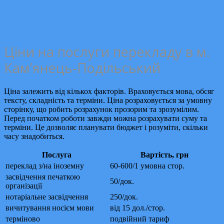
Ціни на послуги перекладу в м.
Кам’янець-Подільський
Ціна залежить від кількох факторів. Враховується мова, обсяг
тексту, складність та терміни. Ціна розраховується за умовну
сторінку, що робить розрахунок прозорим та зрозумілим.
Перед початком роботи завжди можна розрахувати суму та
терміни. Це дозволяє планувати бюджет і розуміти, скільки
часу знадобиться.
Послуга
Вартість, грн
переклад з/на іноземну
60-600/1 умовна стор.
засвідчення печаткою
50/док.
організації
нотаріальне засвідчення
250/док.
вичитування носієм мови
від 15 дол./стор.
терміново
подвійний тариф