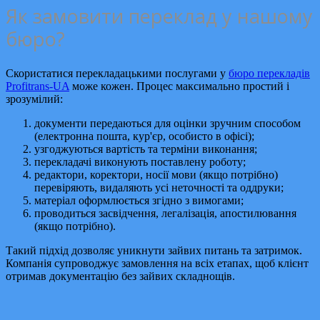
Як замовити переклад у нашому
бюро?
Скористатися перекладацькими послугами у
бюро перекладів
Profitrans-UA
може кожен. Процес максимально простий і
зрозумілий:
документи передаються для оцінки зручним способом
(електронна пошта, кур'єр, особисто в офісі);
узгоджуються вартість та терміни виконання;
перекладачі виконують поставлену роботу;
редактори, коректори, носії мови (якщо потрібно)
перевіряють, видаляють усі неточності та оддруки;
матеріал оформлюється згідно з вимогами;
проводиться засвідчення, легалізація, апостилювання
(якщо потрібно).
Такий підхід дозволяє уникнути зайвих питань та затримок.
Компанія супроводжує замовлення на всіх етапах, щоб клієнт
отримав документацію без зайвих складнощів.