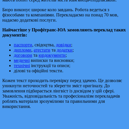
Бюро виконує широке коло завдань. Робота ведеться з
фізособами та компаніями. Перекладаємо на понад 70 мов,
надаємо додаткові послуги.
Найчастіше у Профітранс-ЮА замовляють переклад таких
документів:
паспорти
, свідоцтва,
довідки
;
дипломи
,
атестати
та
додатки
;
договори
та
юрдокументи
;
медичні
виписки та висновки;
технічні
інструкції та описи;
ділові та офіційні тексти.
Кожен текст проходить перевірку перед здачею. Це дозволяє
уникнути неточностей та зберегти зміст оригіналу. До
замовлення підбирається лінгвіст із досвідом у цій сфері.
Уважність, відповідальність та професіоналізм перекладачів
роблять матеріали зрозумілими та правильними для
використання.