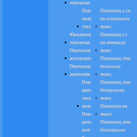
переклад
Переклад
Переклад з та
медичних
на словацьку
текстів
мову
Юридичний
Переклад з і
переклад
на німецьку
Переклад
мову
договорів
Переклад з/на
Переклад
польську
дипломів
мову
Переклад
Переклад з/на
диплома
білоруську
чеською
мову
мовою
Переклад на
Переклад
іврит
диплому
Переклад з/на
для WES
болгарську