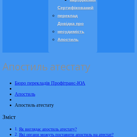
Сертифікований
переклад
Довідка про
несудимість
Апостиль
Апостиль атестату
Бюро перекладів Профітранс-ЮА
Апостиль
Апостиль атестату
Зміст
Як виглядає апостиль атестату?
Які органи можуть поставити апостиль на атестат?