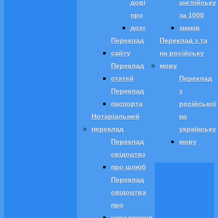
довідки
англійську
про
за 1000
доходи
знаків
Переклад
Переклад з та
сайту
на російську
Переклад
мову
статей
Переклад
Переклад
з
паспорта
російської
Нотаріальний
на
переклад
українську
Переклад
мову
свідоцтва
про шлюб
Переклад
свідоцтва
про
народження