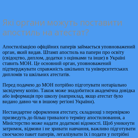
Які органи можуть поставити
апостиль на атестат?
Апостилізацією офіційних паперів займається уповноважений
орган, який видав. Штамп апостиль на папери про освіту
(свідоцтво, диплом, додатки з оцінками та інше) в Україні
ставить МОН. Це основний орган, уповноважений
підтверджувати справжність шкільних та університетських
дипломів та шкільних атестатів.
Перед подачею до МОН потрібно підготувати нотаріально
засвідчену копію. Також може знадобитися академічна довідка
або інформація про школу (наприклад, якщо атестат було
видано давно чи в іншому регіоні України).
Нестандартне оформлення атестату, складнощі з перевіркою
призведуть до більш тривалого терміну апостилювання, а
Міністерство може надати додаткові відомості. Щоб уникнути
затримок, відмови і не зривати навчання, важливо підготувати
своєчасно пакет паперів, легалізувати їх і подати у потрібні