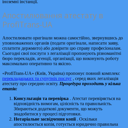
іноземні інстанції.
Апостилювання атестату в
ProfiTrans-UA
Апостилювати оригінали можна самостійно, звернувшись до
уповноважених органів (подати оригінали, написати заяву,
сплатити держмито) або довірити цю справу професіоналам.
Сьогодні свої послуги з легалізації пропонують різноманітні
бюро перекладів, агенції, організації, що виконують роботу
максимально оперативно та якісно.
«ProfiTrans-UA» (Київ, Україна) пропонує повний комплекс
перекладацьких та супутніх послуг
, серед яких легалізація
атестату про середню освіту.
Процедура проходить у кілька
етапів:
Консультація та перевірка
. Атестат перевіряється на
відповідність вимогам, цілісність та правильність.
Збираються додаткові документи, що можуть
знадобитися у процесі підготовки.
Нотаріальне засвідчення копії
. Оскільки
апостилюється копія, готується юридично правильна