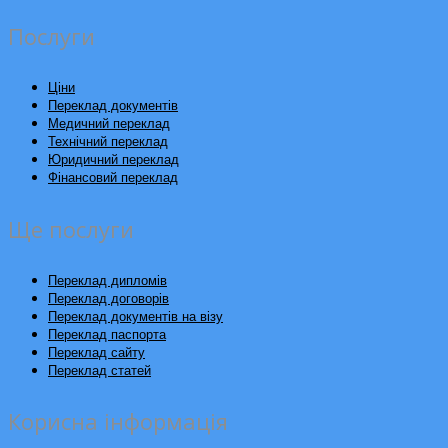
Послуги
Ціни
Переклад документів
Медичний переклад
Технічний переклад
Юридичний переклад
Фінансовий переклад
Ще послуги
Переклад дипломів
Переклад договорів
Переклад документів на візу
Переклад паспорта
Переклад сайту
Переклад статей
Корисна інформація