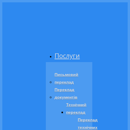
Послуги
Письмовий
переклад
Переклад
документів
Технічний
переклад
Переклад
технічних