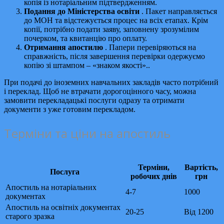
копія із нотаріальним підтвердженням.
Подання до Міністерства освіти
. Пакет направляється
до МОН та відстежується процес на всіх етапах. Крім
копії, потрібно подати заяву, заповнену зрозумілим
почерком, та квитанцію про оплату.
Отримання апостилю
. Папери перевіряються на
справжність, після завершення перевірки одержуємо
копію зі штампом – «знаком якості».
.
При подачі до іноземних навчальних закладів часто потрібний
і переклад. Щоб не втрачати дорогоцінного часу, можна
замовити перекладацькі послуги одразу та отримати
документи з уже готовим перекладом.
Терміни та ціни на апостиль
Терміни,
Вартість,
Послуга
робочих днів
грн
Апостиль на нотаріальних
4-7
1000
документах
Апостиль на освітніх документах
20-25
Від 1200
старого зразка