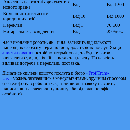
Апостиль на освітніх документах
Від 1
Від 1200
нового зразка
Комерційні документи
Від 10
Від 1000
юридичних осіб
Переклад
Від 1
70-500
Нотаріальне завсвідчення
Від 1
250/док.
Час виконання роботи, як і ціна, залежить від кількості
паперів, їх формату, терміновості, додаткових послуг. Якщо
апостилювання
потрібно «терміново», то будьте готові
витратити суму вдвічі більшу за стандартну. На вартість
впливає потреба в перекладі, доставка.
Дізнатись скільки коштує послуга в бюро
«ProfiTrans-
UA»
можна, зв'язавшись з консультантами, зручним способом
(по телефону в робочий час, залишивши заявку на сайті,
написавши на електронну пошту або відвідавши офіс
особисто).