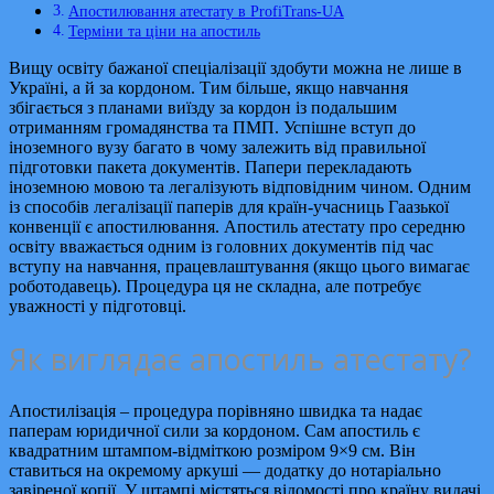
Апостилювання атестату в ProfiTrans-UA
Терміни та ціни на апостиль
Вищу освіту бажаної спеціалізації здобути можна не лише в
Україні, а й за кордоном. Тим більше, якщо навчання
збігається з планами виїзду за кордон із подальшим
отриманням громадянства та ПМП. Успішне вступ до
іноземного вузу багато в чому залежить від правильної
підготовки пакета документів. Папери перекладають
іноземною мовою та легалізують відповідним чином. Одним
із способів легалізації паперів для країн-учасниць Гаазької
конвенції є апостилювання. Апостиль атестату про середню
освіту вважається одним із головних документів під час
вступу на навчання, працевлаштування (якщо цього вимагає
роботодавець). Процедура ця не складна, але потребує
уважності у підготовці.
Як виглядає апостиль атестату?
Апостилізація – процедура порівняно швидка та надає
паперам юридичної сили за кордоном. Сам апостиль є
квадратним штампом-відміткою розміром 9×9 см. Він
ставиться на окремому аркуші — додатку до нотаріально
завіреної копії. У штампі містяться відомості про країну видачі,