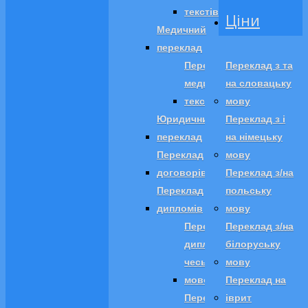
текстів
Ціни
Медичний
переклад
Переклад
Переклад з та
медичних
на словацьку
текстів
мову
Юридичний
Переклад з і
переклад
на німецьку
Переклад
мову
договорів
Переклад з/на
Переклад
польську
дипломів
мову
Переклад
Переклад з/на
диплома
білоруську
чеською
мову
мовою
Переклад на
Переклад
іврит